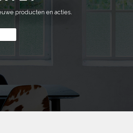
de
productpagina
ieuwe producten en acties.