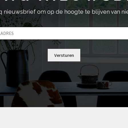
productpagina
inq nieuwsbrief om op de hoogte te blijven van n
E
-
m
a
i
l
Versturen
a
d
r
e
s
*