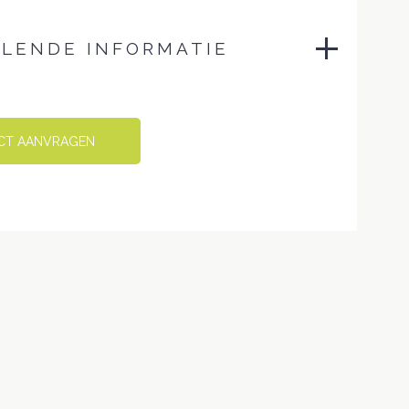
LENDE INFORMATIE
12 kg
CT AANVRAGEN
en
42 × 55 × 105 cm
Adore 126, Adore 132, Adore 149, Adore
166, Facet 1000, Facet 31, Facet 53,
Facet 7, Regain 02, Regain 12, Regain
158, Regain 96, Soil 23, Soil 44, Soil 90,
Soil 96
65 cm