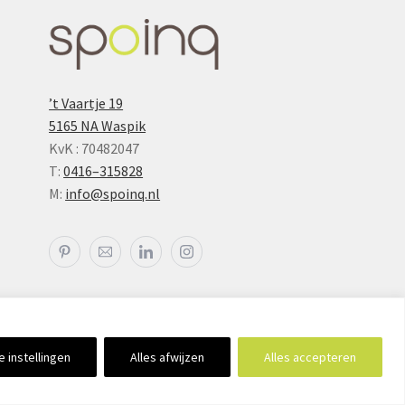
’t Vaartje 19
5165 NA Waspik
KvK : 70482047
T:
0416–315828
M:
info@spoinq.nl
e instellingen
Alles afwijzen
Alles accepteren
// powered by