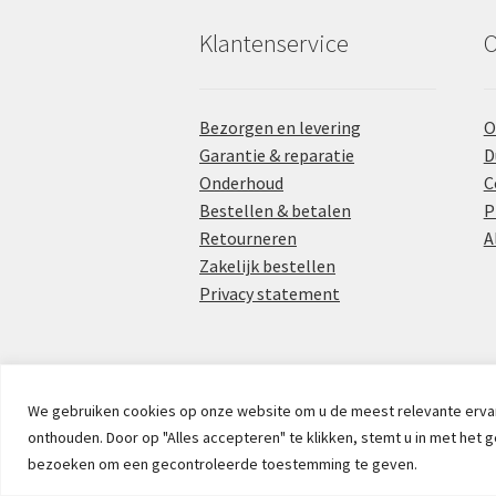
Klantenservice
O
Bezorgen en levering
O
Garantie & reparatie
D
Onderhoud
C
Bestellen & betalen
P
Retourneren
A
Zakelijk bestellen
Privacy statement
We gebruiken cookies op onze website om u de meest relevante erva
onthouden. Door op "Alles accepteren" te klikken, stemt u in met het g
bezoeken om een gecontroleerde toestemming te geven.
© Spoinq - 2026