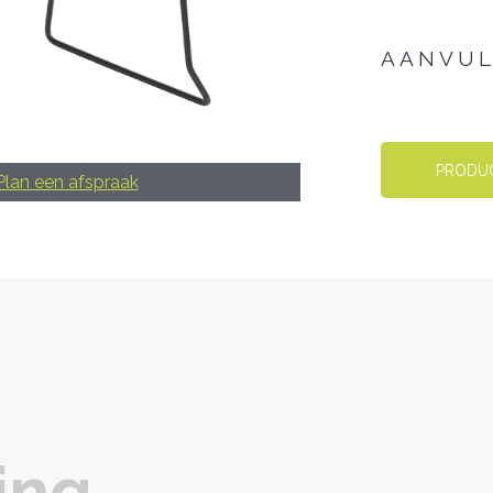
AANVUL
Gewicht
PRODU
Plan een afspraak
Afmeting
Kleur
Zitting
Hoogte
Zitting
inq