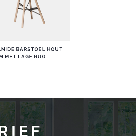
AMIDE BARSTOEL HOUT
M MET LAGE RUG
Dit
product
heeft
meerdere
variaties.
Deze
optie
kan
gekozen
RIEF
worden
op