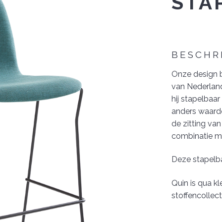
STA
BESCHR
Onze design b
van Nederland
hij stapelbaar
anders waardo
de zitting va
combinatie me
Deze stapelba
Quin is qua kl
stoffencollect