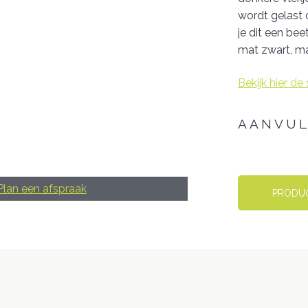
wordt gelast 
je dit een bee
mat zwart, ma
Bekijk hier de
AANVUL
Afmeting
Plan een afspraak
PRODU
Hoogte
Zitting
Kleur
Zitting