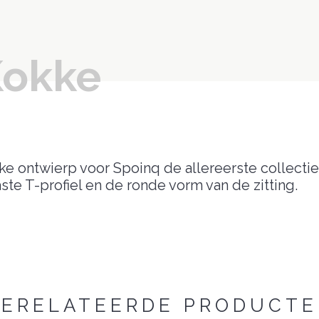
Kokke
Coating
Onderste
Type
Dopjes
ontwierp voor Spoinq de allereerste collectie 
Designer
te T-profiel en de ronde vorm van de zitting.
ERELATEERDE PRODUCT