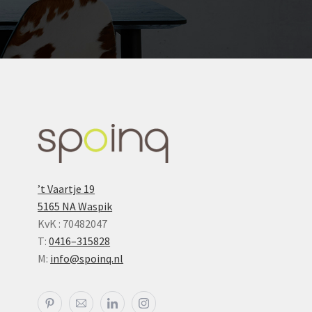
’t Vaartje 19
5165 NA Waspik
KvK : 70482047
T:
0416–315828
M:
info@spoinq.nl