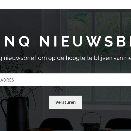
variaties.
Deze
optie
kan
gekozen
INQ NIEUWSB
worden
op
de
productpagina
inq nieuwsbrief om op de hoogte te blijven van n
E
-
m
a
i
l
Versturen
a
d
r
e