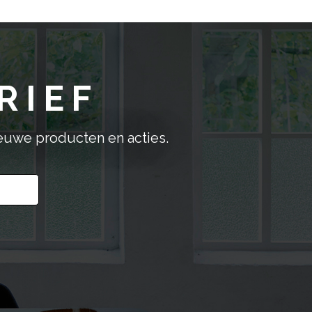
Deze
optie
kan
gekozen
worden
RIEF
op
de
productpagina
ieuwe producten en acties.