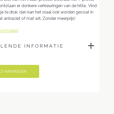
ontstaan er donkere verkleuringen van de hitte. Vind
tje te druk, dan kan het staal ook worden gecoat in
t antraciet of mat wit. Zonder meerprijs!
 stofstalen
LENDE INFORMATIE
en
40 × 43,5 × 103,5 cm
CT AANVRAGEN
75 cm
Adore 126, Adore 132, Adore 149, Adore
166, Facet 1000, Facet 31, Facet 53,
Facet 7, Regain 02, Regain 12, Regain