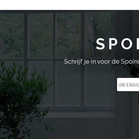
variaties.
Deze
optie
kan
gekozen
SPO
worden
op
de
productpagina
Schrijf je in voor de Spo