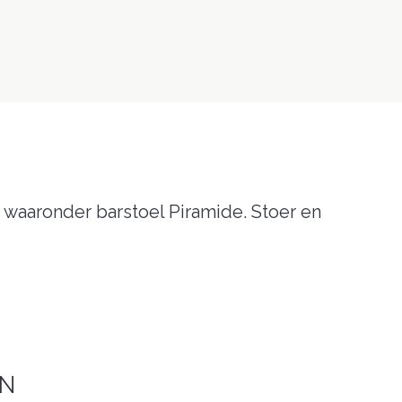
158, Regain 96, Soil 23, Soil 44, Soil 90,
Soil 96
Mat antraciet, Mat wit, Mat zwart
l
Kunststof, Vilt
waaronder barstoel Piramide. Stoer en
Ruud-Jan Kokke
EN