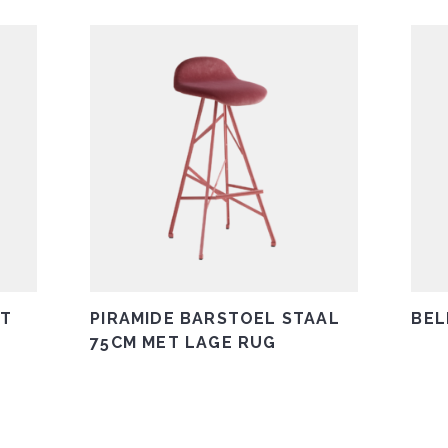
UT
PIRAMIDE BARSTOEL STAAL
BEL
75CM MET LAGE RUG
Dit
product
heeft
meerdere