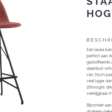
STA
HOG
BESCHR
Een leuke bar
perfect aan d
gestoffeerde z
daardoor ontwe
van 75cm pas
veel lager da
zithoogte, die
verkrijgbaar 
Bijzonder aan 
donkere vlekj