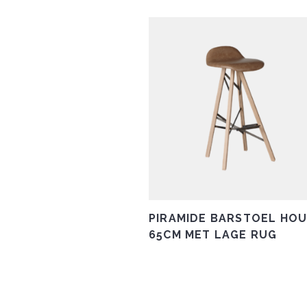
PIRAMIDE BARSTOEL HO
65CM MET LAGE RUG
Dit
product
heeft
meerdere