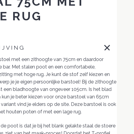
AL 75CM MET
E RUG
IJVING
stoel met een zithoogte van 75cm en daardoor
e bar. Met stalen poot en een comfortabele,
itting met hoge rug. Je kunt de stof zelf kiezen en
rp je je eigen persoonlijke barstoel! Bij de zithoogte
t een bladhoogte van ongeveer 105cm. Is het blad
n kun je beter kiezen voor onze barstoel van 65cm
 variant vind je elders op de site. Deze barstoel is ook
met houten poten of met een lage rug.
de poot is dat je bij het blank gelakte staal de stoere
es ziet van het maak-proces! Doordat het T-profiel