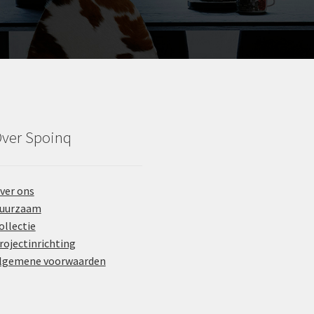
s
*
ver Spoinq
ver ons
uurzaam
ollectie
rojectinrichting
lgemene voorwaarden